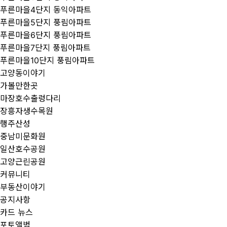
푸른마을4단지 동익아파트
푸른마을5단지 풍림아파트
푸른마을6단지 풍림아파트
푸른마을7단지 풍림아파트
푸른마을10단지 풍림아파트
고양동이야기
가볼만한곳
마장호수출렁다리
장흥자생수목원
행주산성
중남미문화원
일산호수공원
고양근린공원
커뮤니티
부동산이야기
공지사항
카드 뉴스
포토앨범