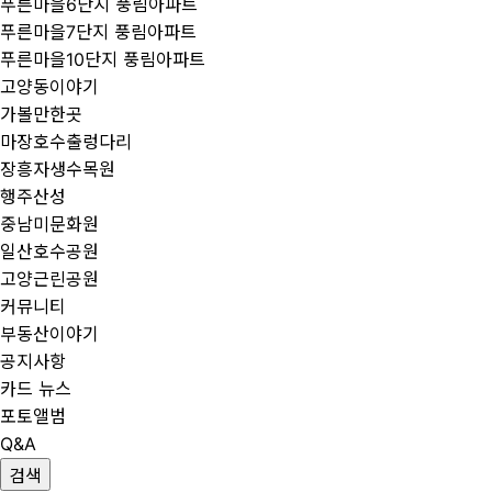
푸른마을6단지 풍림아파트
푸른마을7단지 풍림아파트
푸른마을10단지 풍림아파트
고양동이야기
가볼만한곳
마장호수출렁다리
장흥자생수목원
행주산성
중남미문화원
일산호수공원
고양근린공원
커뮤니티
부동산이야기
공지사항
카드 뉴스
포토앨범
Q&A
검색