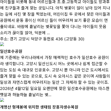
아이들을 비롯해 동네 어르신들과 초.중.고등학교 아이들도 방과후
에 친구들과 즐겨 찾는 곳입니다. 아직 벚꽃이 많이 남아 있어 지나
는 길에 사진 몇 장을 찍었는데, 어린이집 두 곳에서 찾은 아이들과
공원에서 운동 중이신 어르신 들이 어우러져 보기 좋은 모습이 연
출되네요. 바람에 흩날리는 벚꽃잎을 쫓아 다니는 아이들의 웃음
소리가 끊이질 않아, 덕분에 ...
주소:
경기 고양시 덕양구 동헌로 436 (고양동 30)
일산호수공원
제 기준에는 우리나라에서 가장 매력적인 호수가 일산호수 공원이
라 생각합니다. 고양시 일산신도시 어느 곳에서나 쉽게 접근할 수
있는 도심 속 대규모 인공호수. 고양시 뿐 아니라 인근 도시에서도
즐겨 찾을 수 있는 곳으로, 도시 속 오아시스 같은 곳이며 사람들의
일상과 자연스럽게 어우러지는 일산 그 자체라 할 수 있는 곳이죠.
2026년 4월12일 일요일 오랜만에 찾은 일산호수공원에는 따스한
햇살과 하늘하늘 흩날리는 벚...
개명산 형제봉에 위치한 생태림 장흥자생수목원