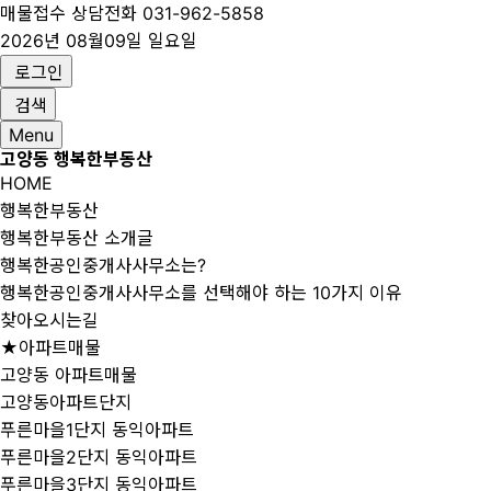
매물접수 상담전화
031-962-5858
2026년 08월09일 일요일
로그인
검색
Menu
고양동 행복한부동산
HOME
행복한부동산
행복한부동산 소개글
행복한공인중개사사무소는?
행복한공인중개사사무소를 선택해야 하는 10가지 이유
찾아오시는길
★아파트매물
고양동 아파트매물
고양동아파트단지
푸른마을1단지 동익아파트
푸른마을2단지 동익아파트
푸른마을3단지 동익아파트