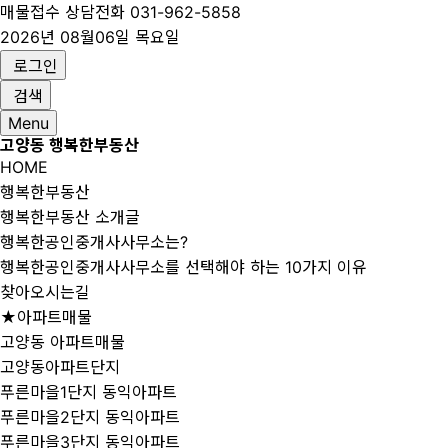
매물접수 상담전화
031-962-5858
2026년 08월06일 목요일
로그인
검색
Menu
고양동 행복한부동산
HOME
행복한부동산
행복한부동산 소개글
행복한공인중개사사무소는?
행복한공인중개사사무소를 선택해야 하는 10가지 이유
찾아오시는길
★아파트매물
고양동 아파트매물
고양동아파트단지
푸른마을1단지 동익아파트
푸른마을2단지 동익아파트
푸른마을3단지 동익아파트