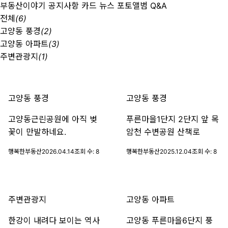
부동산이야기
공지사항
카드 뉴스
포토앨범
Q&A
전체
(6)
고양동 풍경
(2)
고양동 아파트
(3)
주변관광지
(1)
고양동 풍경
고양동 풍경
고양동근린공원에 아직 벚
푸른마을1단지 2단지 앞 목
꽃이 만발하네요.
암천 수변공원 산책로
행복한부동산
2026.04.14
조회 수:
8
행복한부동산
2025.12.04
조회 수:
8
주변관광지
고양동 아파트
한강이 내려다 보이는 역사
고양동 푸른마을6단지 풍