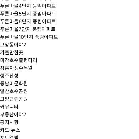
푸른마을4단지 동익아파트
푸른마을5단지 풍림아파트
푸른마을6단지 풍림아파트
푸른마을7단지 풍림아파트
푸른마을10단지 풍림아파트
고양동이야기
가볼만한곳
마장호수출렁다리
장흥자생수목원
행주산성
중남미문화원
일산호수공원
고양근린공원
커뮤니티
부동산이야기
공지사항
카드 뉴스
포토앨범