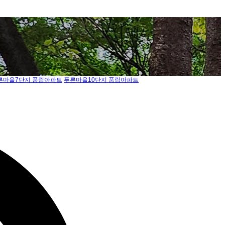
른마을7단지 풍림아파트
푸른마을10단지 풍림아파트