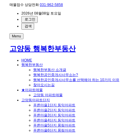
매물접수 상담전화
031-962-5858
2026년 08월08일 토요일
로그인
검색
Menu
고양동 행복한부동산
HOME
행복한부동산
행복한부동산 소개글
행복한공인중개사사무소는?
행복한공인중개사사무소를 선택해야 하는 10가지 이유
찾아오시는길
★아파트매물
고양동 아파트매물
고양동아파트단지
푸른마을1단지 동익아파트
푸른마을2단지 동익아파트
푸른마을3단지 동익아파트
푸른마을4단지 동익아파트
푸른마을5단지 풍림아파트
푸른마을6단지 풍림아파트