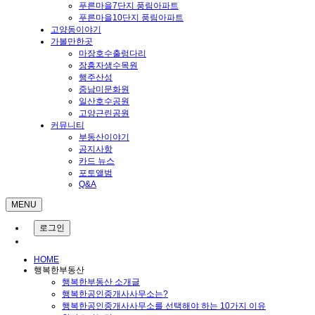
푸른마을7단지 풍림아파트
푸른마을10단지 풍림아파트
고양동이야기
가볼만한곳
마장호수출렁다리
장흥자생수목원
행주산성
중남미문화원
일산호수공원
고양근린공원
커뮤니티
부동산이야기
공지사항
카드 뉴스
포토앨범
Q&A
MENU
로그인
HOME
행복한부동산
행복한부동산 소개글
행복한공인중개사사무소는?
행복한공인중개사사무소를 선택해야 하는 10가지 이유