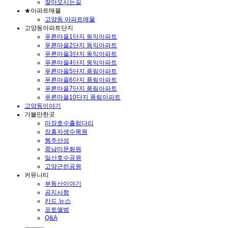
찾아오시는길
★아파트매물
고양동 아파트매물
고양동아파트단지
푸른마을1단지 동익아파트
푸른마을2단지 동익아파트
푸른마을3단지 동익아파트
푸른마을4단지 동익아파트
푸른마을5단지 풍림아파트
푸른마을6단지 풍림아파트
푸른마을7단지 풍림아파트
푸른마을10단지 풍림아파트
고양동이야기
가볼만한곳
마장호수출렁다리
장흥자생수목원
행주산성
중남미문화원
일산호수공원
고양근린공원
커뮤니티
부동산이야기
공지사항
카드 뉴스
포토앨범
Q&A