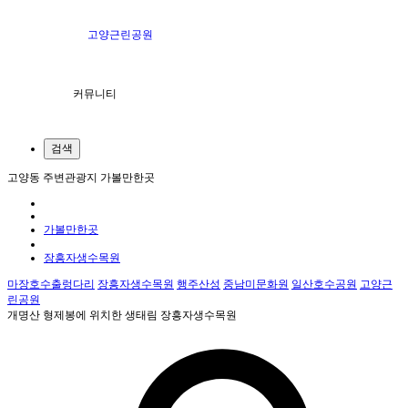
고양근린공원
커뮤니티
검색
고양동 주변관광지 가볼만한곳
가볼만한곳
장흥자생수목원
마장호수출렁다리
장흥자생수목원
행주산성
중남미문화원
일산호수공원
고양근
린공원
개명산 형제봉에 위치한 생태림 장흥자생수목원