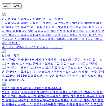
닫기
삭제
아이들 웃음 소리가 끊이지 않는 곳 고양근린공원
고양동 중심에 위치한 가장 큰 근린공원 고양근린공원은 어린이집 아이들을 비롯
해 동네 어르신들과 초.중.고등학교 아이들도 방과후에 친구들과 즐겨 찾는 곳입니
다. 아직 벚꽃이 많이 남아 있어 지나는 길에 사진 몇 장을 찍었는데, 어린이집 두 곳
에서 찾은 아이들과 공원에서 운동 중이신 어르신 들이 어우러져 보기 좋은 모습이
연출되네요. 바람에 흩날리는 벚꽃잎을 쫓아 다니는 아이들의 웃음 소리가 끊이질
않아, 덕분에 ...
주소:
경기 고양시 덕양구 동헌로 436 (고양동 30)
일산호수공원
제 기준에는 우리나라에서 가장 매력적인 호수가 일산호수 공원이라 생각합니다.
고양시 일산신도시 어느 곳에서나 쉽게 접근할 수 있는 도심 속 대규모 인공호수.
고양시 뿐 아니라 인근 도시에서도 즐겨 찾을 수 있는 곳으로, 도시 속 오아시스 같
은 곳이며 사람들의 일상과 자연스럽게 어우러지는 일산 그 자체라 할 수 있는 곳이
죠. 2026년 4월12일 일요일 오랜만에 찾은 일산호수공원에는 따스한 햇살과 하늘
하늘 흩날리는 벚...
개명산 형제봉에 위치한 생태림 장흥자생수목원
고양시, 파주시, 양주시 접경에 우리가 익히 잘 알고 있는 개명산이 있습니다. 반딧
불이와 가재, 도롱뇽 등 생태 환경이 우수해 우리 고양시에서도 많은 분들이 사랑하
고 즐겨 찾는 곳이지만, 장흥유원지(돌고개유원지 포함)가 위치한 양주시에서도 많
은 사랑을 받는 곳입니다. 장흥자생수목원은 개명산 자락 형제봉에 자리잡고 있으