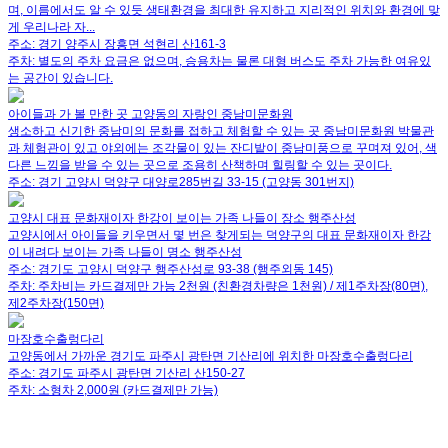
며, 이름에서도 알 수 있듯 생태환경을 최대한 유지하고 지리적인 위치와 환경에 맞
게 우리나라 자...
주소:
경기 양주시 장흥면 석현리 산161-3
주차:
별도의 주차 요금은 없으며, 승용차는 물론 대형 버스도 주차 가능한 여유있
는 공간이 있습니다.
아이들과 가 볼 만한 곳 고양동의 자랑인 중남미문화원
생소하고 신기한 중남미의 문화를 접하고 체험할 수 있는 곳 중남미문화원 박물관
과 체험관이 있고 야외에는 조각물이 있는 잔디밭이 중남미풍으로 꾸며져 있어, 색
다른 느낌을 받을 수 있는 곳으로 조용히 산책하며 힐링할 수 있는 곳이다.
주소:
경기 고양시 덕양구 대양로285번길 33-15 (고양동 301번지)
고양시 대표 문화재이자 한강이 보이는 가족 나들이 장소 행주산성
고양시에서 아이들을 키우면서 몇 번은 찾게되는 덕양구의 대표 문화재이자 한강
이 내려다 보이는 가족 나들이 명소 행주산성
주소:
경기도 고양시 덕양구 행주산성로 93-38 (행주외동 145)
주차:
주차비는 카드결제만 가능 2천원 (친환경차량은 1천원) / 제1주차장(80면),
제2주차장(150면)
마장호수출렁다리
고양동에서 가까운 경기도 파주시 광탄면 기산리에 위치한 마장호수출렁다리
주소:
경기도 파주시 광탄면 기산리 산150-27
주차:
소형차 2,000원 (카드결제만 가능)