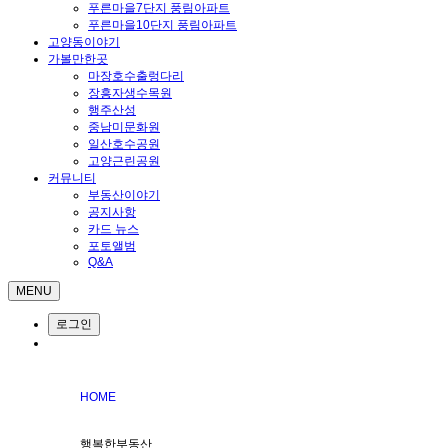
푸른마을7단지 풍림아파트
푸른마을10단지 풍림아파트
고양동이야기
가볼만한곳
마장호수출렁다리
장흥자생수목원
행주산성
중남미문화원
일산호수공원
고양근린공원
커뮤니티
부동산이야기
공지사항
카드 뉴스
포토앨범
Q&A
MENU
로그인
HOME
행복한부동산