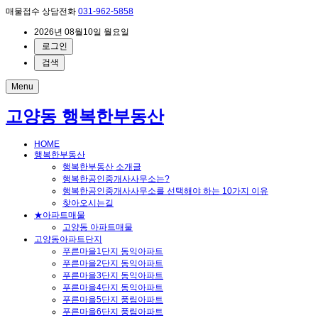
매물접수 상담전화
031-962-5858
2026년 08월10일 월요일
로그인
검색
Menu
고양동 행복한부동산
HOME
행복한부동산
행복한부동산 소개글
행복한공인중개사사무소는?
행복한공인중개사사무소를 선택해야 하는 10가지 이유
찾아오시는길
★아파트매물
고양동 아파트매물
고양동아파트단지
푸른마을1단지 동익아파트
푸른마을2단지 동익아파트
푸른마을3단지 동익아파트
푸른마을4단지 동익아파트
푸른마을5단지 풍림아파트
푸른마을6단지 풍림아파트