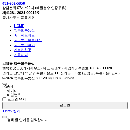
031-962-5858
상담전화 07시~23시 (매물접수 연중무휴)
제41281-2024-00015호
중개사무소 등록번호
HOME
행복한부동산
★아파트매물
고양동아파트단지
고양동이야기
가볼만한곳
커뮤니티
고양동 행복한부동산
행복한공인중개사사무소 / 대표 김준희 / 사업자등록번호 136-46-00928
경기도 고양시 덕양구 푸른마을로 11, 상가동 103호 (고양동, 푸른마을3단지)
©2026 행복한부동산.com All Rights Reserved.
LOGIN
로그인 유지
로그인
ID/PW 찾기