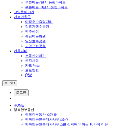
푸른마을7단지 풍림아파트
푸른마을10단지 풍림아파트
고양동이야기
가볼만한곳
마장호수출렁다리
장흥자생수목원
행주산성
중남미문화원
일산호수공원
고양근린공원
커뮤니티
부동산이야기
공지사항
카드 뉴스
포토앨범
Q&A
MENU
로그인
HOME
행복한부동산
행복한부동산 소개글
행복한공인중개사사무소는?
행복한공인중개사사무소를 선택해야 하는 10가지 이유