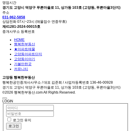
영업시간
경기도 고양시 덕양구 푸른마을로 11, 상가동 103호 (고양동, 푸른마을3단지)
주소
031-962-5858
상담전화 07시~23시 (매물접수 연중무휴)
제41281-2024-00015호
중개사무소 등록번호
HOME
행복한부동산
★아파트매물
고양동아파트단지
고양동이야기
가볼만한곳
커뮤니티
고양동 행복한부동산
행복한공인중개사사무소 / 대표 김준희 / 사업자등록번호 136-46-00928
경기도 고양시 덕양구 푸른마을로 11, 상가동 103호 (고양동, 푸른마을3단지)
©2026 행복한부동산.com All Rights Reserved.
LOGIN
로그인 유지
로그인