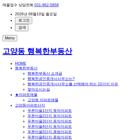
매물접수 상담전화
031-962-5858
2026년 08월10일 월요일
로그인
검색
Menu
고양동 행복한부동산
HOME
행복한부동산
행복한부동산 소개글
행복한공인중개사사무소는?
행복한공인중개사사무소를 선택해야 하는 10가지 이유
찾아오시는길
★아파트매물
고양동 아파트매물
고양동아파트단지
푸른마을1단지 동익아파트
푸른마을2단지 동익아파트
푸른마을3단지 동익아파트
푸른마을4단지 동익아파트
푸른마을5단지 풍림아파트
푸른마을6단지 풍림아파트