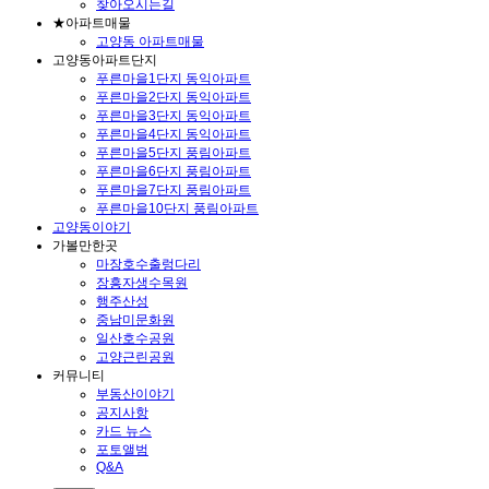
찾아오시는길
★아파트매물
고양동 아파트매물
고양동아파트단지
푸른마을1단지 동익아파트
푸른마을2단지 동익아파트
푸른마을3단지 동익아파트
푸른마을4단지 동익아파트
푸른마을5단지 풍림아파트
푸른마을6단지 풍림아파트
푸른마을7단지 풍림아파트
푸른마을10단지 풍림아파트
고양동이야기
가볼만한곳
마장호수출렁다리
장흥자생수목원
행주산성
중남미문화원
일산호수공원
고양근린공원
커뮤니티
부동산이야기
공지사항
카드 뉴스
포토앨범
Q&A